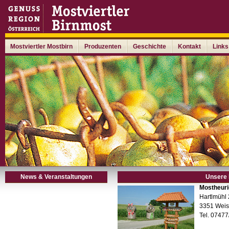
Mostviertler Mostbirn
Produzenten
Geschichte
Kontakt
Links
News & Veranstaltungen
Unsere 
Mostheuri
Hartlmühl
3351 Weis
Tel. 0747