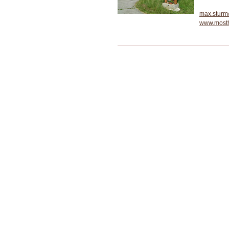
max.stur
www.mosth